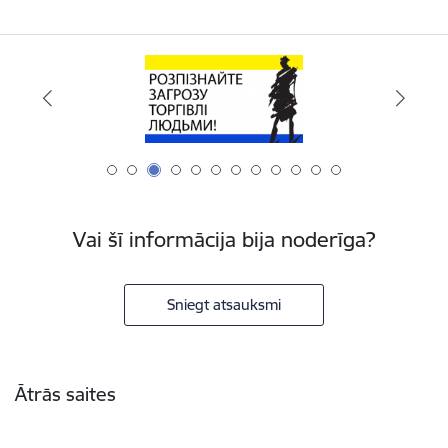
Vai šī informācija bija noderīga?
Sniegt atsauksmi
Kājene
Ātrās saites