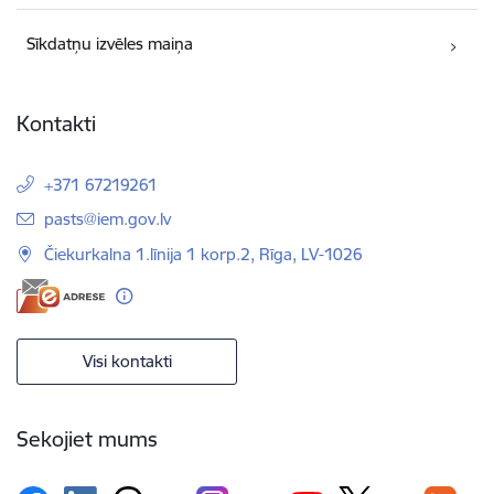
Sīkdatņu izvēles maiņa
Kontakti
+371 67219261
E-pasts:
pasts@iem.gov.lv
Čiekurkalna 1.līnija 1 korp.2, Rīga, LV-1026
Visi kontakti
Sekojiet mums