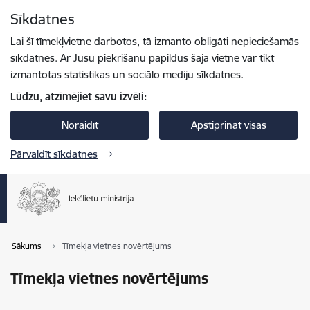
Pāriet uz lapas saturu
Sīkdatnes
Spied
lai meklētu
Enter
Lai šī tīmekļvietne darbotos, tā izmanto obligāti nepieciešamās
sīkdatnes. Ar Jūsu piekrišanu papildus šajā vietnē var tikt
izmantotas statistikas un sociālo mediju sīkdatnes.
Lūdzu, atzīmējiet savu izvēli:
Noraidīt
Apstiprināt visas
Pārvaldīt sīkdatnes
Sākums
Tīmekļa vietnes novērtējums
Tīmekļa vietnes novērtējums