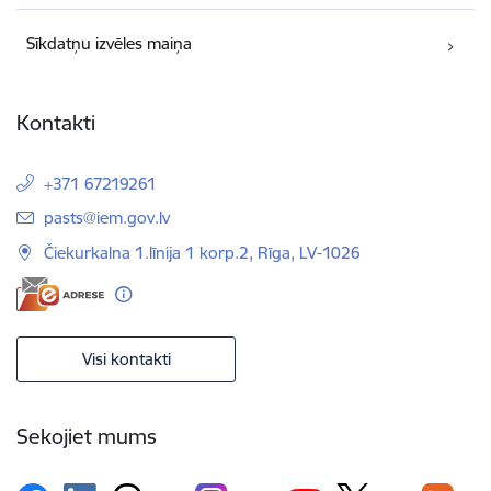
Sīkdatņu izvēles maiņa
Kontakti
+371 67219261
E-pasts:
pasts@iem.gov.lv
Čiekurkalna 1.līnija 1 korp.2, Rīga, LV-1026
Visi kontakti
Sekojiet mums