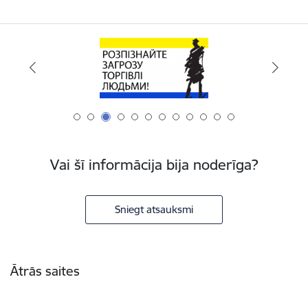
Vai šī informācija bija noderīga?
Sniegt atsauksmi
Kājene
Ātrās saites