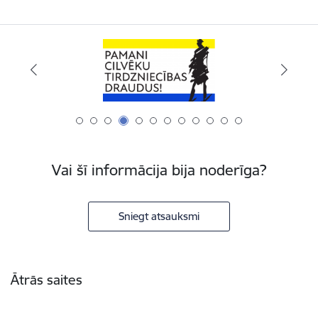
Vai šī informācija bija noderīga?
Sniegt atsauksmi
Kājene
Ātrās saites