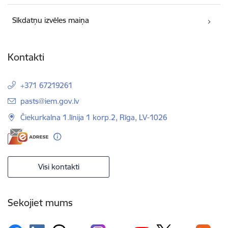
Sīkdatņu izvēles maiņa
Kontakti
+371 67219261
E-pasts:
pasts@iem.gov.lv
Čiekurkalna 1.līnija 1 korp.2, Rīga, LV-1026
Visi kontakti
Sekojiet mums