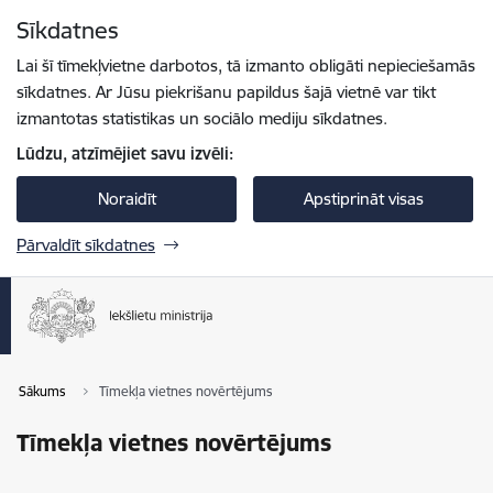
Pāriet uz lapas saturu
Sīkdatnes
Spied
lai meklētu
Enter
Lai šī tīmekļvietne darbotos, tā izmanto obligāti nepieciešamās
sīkdatnes. Ar Jūsu piekrišanu papildus šajā vietnē var tikt
izmantotas statistikas un sociālo mediju sīkdatnes.
Lūdzu, atzīmējiet savu izvēli:
Noraidīt
Apstiprināt visas
Pārvaldīt sīkdatnes
Sākums
Tīmekļa vietnes novērtējums
Tīmekļa vietnes novērtējums