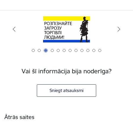
Vai šī informācija bija noderīga?
Sniegt atsauksmi
Kājene
Ātrās saites