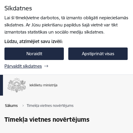
Pāriet uz lapas saturu
Sīkdatnes
Spied
lai meklētu
Enter
Lai šī tīmekļvietne darbotos, tā izmanto obligāti nepieciešamās
sīkdatnes. Ar Jūsu piekrišanu papildus šajā vietnē var tikt
izmantotas statistikas un sociālo mediju sīkdatnes.
Lūdzu, atzīmējiet savu izvēli:
Noraidīt
Apstiprināt visas
Pārvaldīt sīkdatnes
Sākums
Tīmekļa vietnes novērtējums
Tīmekļa vietnes novērtējums