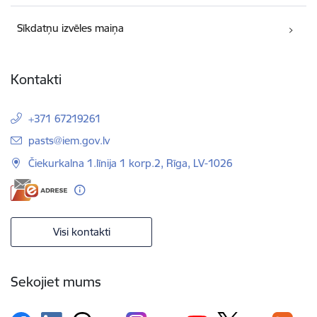
Sīkdatņu izvēles maiņa
Kontakti
+371 67219261
E-pasts:
pasts@iem.gov.lv
Čiekurkalna 1.līnija 1 korp.2, Rīga, LV-1026
Visi kontakti
Sekojiet mums