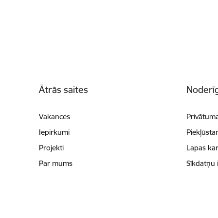
Kājene
Ātrās saites
Noderīg
Vakances
Privātuma
Iepirkumi
Piekļūsta
Projekti
Lapas kar
Par mums
Sīkdatņu 