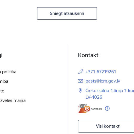
Sniegt atsauksmi
i
Kontakti
 politika
+371 67219261
E-pasts:
pasts@iem.gov.lv
mība
Čiekurkalna 1.līnija 1 ko
te
LV-1026
izvēles maiņa
Visi kontakti