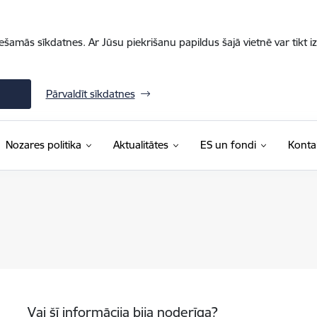
iešamās sīkdatnes. Ar Jūsu piekrišanu papildus šajā vietnē var tikt i
Pārvaldīt sīkdatnes
Nozares politika
Aktualitātes
ES un fondi
Konta
Vai šī informācija bija noderīga?