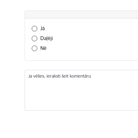
Vai šī informācija bija noderīga?
Jā
Daļēji
Nē
Ja vēlies, ieraksti šeit komentāru