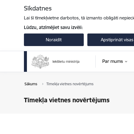
Pāriet uz lapas saturu
Sīkdatnes
Lai šī tīmekļvietne darbotos, tā izmanto obligāti nepiec
Lūdzu, atzīmējiet savu izvēli:
Noraidīt
Apstiprināt visas
Par mums
Sākums
Tīmekļa vietnes novērtējums
Tīmekļa vietnes novērtējums