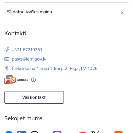
Sīkdatņu izvēles maiņa
Kontakti
+371 67219261
E-pasts:
pasts@iem.gov.lv
Čiekurkalna 1.līnija 1 korp.2, Rīga, LV-1026
Visi kontakti
Sekojiet mums