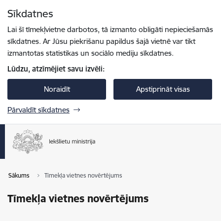
Pāriet uz lapas saturu
Sīkdatnes
Spied
lai meklētu
Enter
Lai šī tīmekļvietne darbotos, tā izmanto obligāti nepieciešamās
sīkdatnes. Ar Jūsu piekrišanu papildus šajā vietnē var tikt
izmantotas statistikas un sociālo mediju sīkdatnes.
Lūdzu, atzīmējiet savu izvēli:
Noraidīt
Apstiprināt visas
Pārvaldīt sīkdatnes
Sākums
Tīmekļa vietnes novērtējums
Tīmekļa vietnes novērtējums