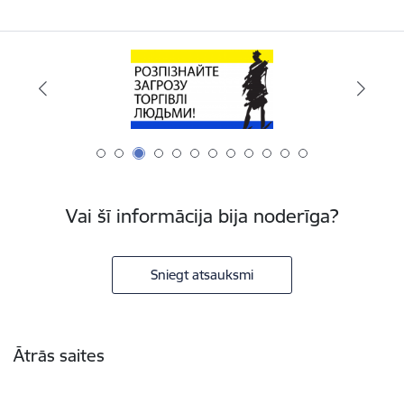
Vai šī informācija bija noderīga?
Sniegt atsauksmi
Kājene
Ātrās saites